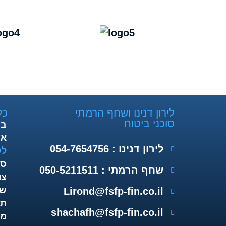
לירון דנינו ושחף הרמתי
כל
סוכני ביטוח
בי
או
לירון דנינו : 054-7654756
לק
סד
שחף הרמתי : 050-5211511
צו
שת
Lirond@fsfp-fin.co.il
תו
shachafh@fsfp-fin.co.il
מפ